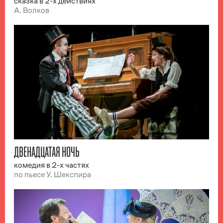
сказка в 2-х действиях
А. Волков
ДВЕНАДЦАТАЯ НОЧЬ
комедия в 2-х частях
по пьесе У. Шекспира