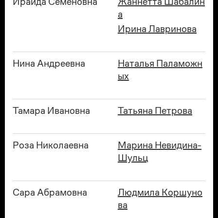
Ираида Семеновна
Жаннетта Шабалин
а
Ирина Лавринова
Нина Андреевна
Наталья Паламожн
ых
Тамара Ивановна
Татьяна Петрова
Роза Николаевна
Марина Невидина-
Шульц
Сара Абрамовна
Людмила Коршуно
ва