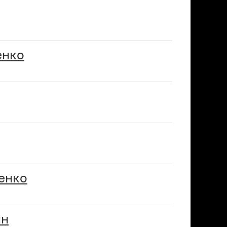
енко
енко
ин