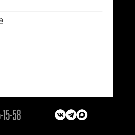
а
5-15-58