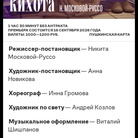
КИХОТА
Н. МОСКОВОЙ-РУССО
1 ЧАС 30 МИНУТ БЕЗ АНТРАКТА
ПРЕМЬЕРА
СОСТОИТСЯ
16 СЕНТЯБРЯ 2026
ГОДА
БИЛЕТЫ:
1000
—
1200
РУБ.
ПУШКИНСКАЯ КАРТА
Режиссер-постановщик
— Никита
Московой-Руссо
Художник-постановщик
— Анна
Новикова
Хореограф
— Инна Громова
Художник по свету
— Андрей Козлов
Музыкальное оформление
— Виталий
Шишпанов