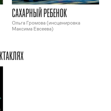
САХАРНЫЙ РЕБЕНОК
Ольга Громова (инсценировка
Максима Евсеева)
КТАКЛЯХ