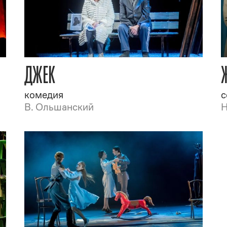
ДЖЕК
комедия
с
В. Ольшанский
Н