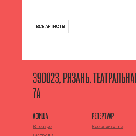
ВСЕ АРТИСТЫ
390023, РЯЗАНЬ, ТЕАТРАЛЬН
7А
АФИША
РЕПЕРТУАР
В театре
Все спектакли
Гастроли