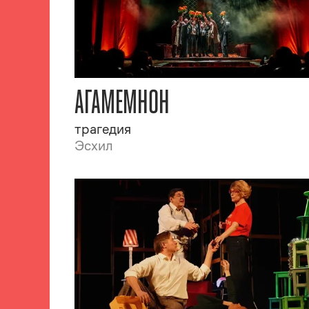
АГАМЕМНОН
трагедия
Эсхил