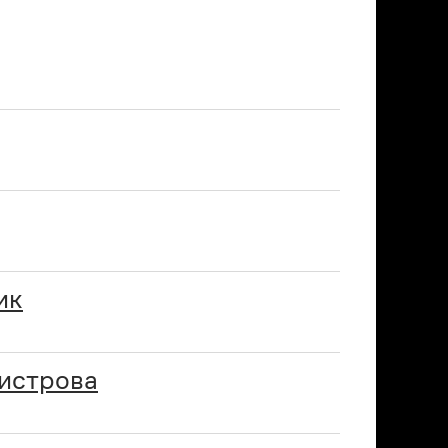
ик
истрова