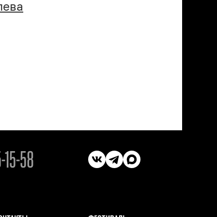
лева
5-15-58