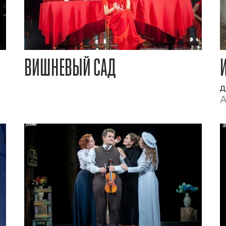
ВИШНЕВЫЙ САД
д
А