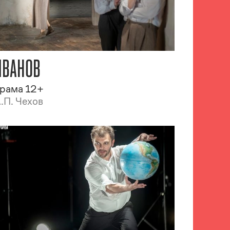
ИВАНОВ
рама 12+
.П. Чехов