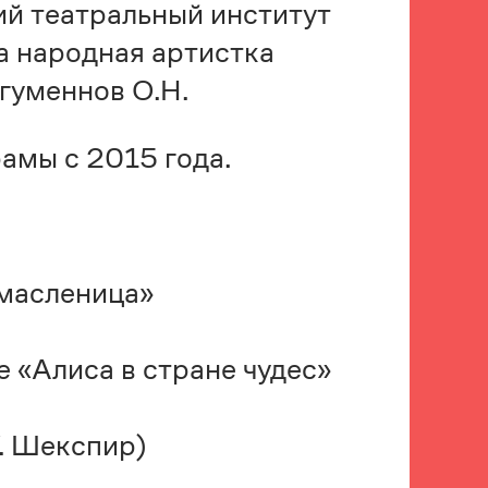
ий театральный институт
а народная артистка
гуменнов О.Н.
амы с 2015 года.
 масленица»
 «Алиса в стране чудес»
У. Шекспир)