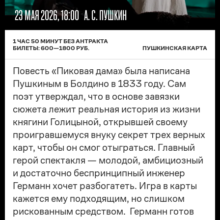
23 МАЯ 2026, 18:00
А. С. ПУШКИН
1 ЧАС 50 МИНУТ БЕЗ АНТРАКТА
БИЛЕТЫ:
600
—
1800
РУБ.
ПУШКИНСКАЯ КАРТА
Повесть «Пиковая дама» была написана
Пушкиным в Болдино в 1833 году. Сам
поэт утверждал, что в основе завязки
сюжета лежит реальная история из жизни
княгини Голицыной, открывшей своему
проигравшемуся внуку секрет трех верных
карт, чтобы он смог отыграться. Главный
герой спектакля — молодой, амбициозный
и достаточно беспринципный инженер
Германн хочет разбогатеть. Игра в карты
кажется ему подходящим, но слишком
рискованным средством. Германн готов