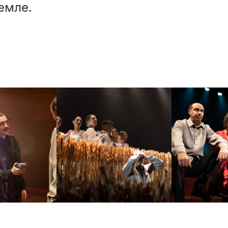
емле.