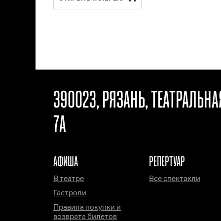
390023, РЯЗАНЬ, ТЕАТРАЛЬН
7А
АФИША
РЕПЕРТУАР
В театре
Все спектакли
Гастроли
Правила покупки и
возврата билетов