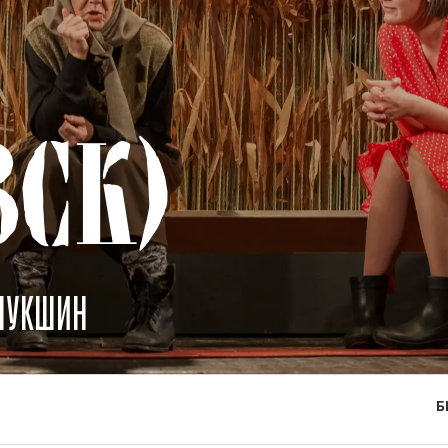
ВСК)
ШУКШИН
Б